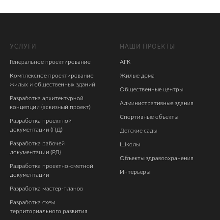
УСЛУГИ
НАШИ ПРОЕКТЫ
Генеральное проектирование
АГК
Комплексное проектирование
Жилые дома
жилых и общественных зданий
Общественные центры
Разработка архитектурной
Административные здания
концепции (эскизный проект)
Спортивные объекты
Разработка проектной
документации (ПД)
Детские сады
Разработка рабочей
Школы
документации (РД)
Объекты здравоохранения
Разработка проектно-сметной
Интерьеры
документации
Разработка мастер-планов
Разработка схем
территориального развития