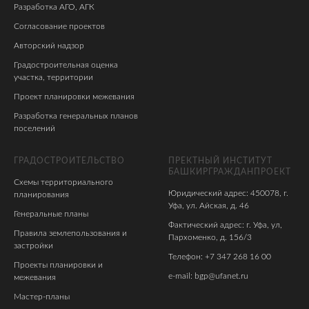
Разработка АГО, АГК
Согласование проектов
Авторский надзор
Градостроительная оценка
участка, территории
Проект планировки межевания
Разработка генеральных планов
поселений
ГРАДОСТРОИТЕЛЬСТВО
ПРЕКТНЫЙ ИНСТИТУТ
БАШКИРГРАЖДАНПРОЕКТ
Схемы территориального
Юридический адрес: 450078, г.
планирования
Уфа, ул. Айская, д. 46
Генеральные планы
Фактический адрес: г. Уфа, ул,
Правила землепользования и
Пархоменко, д. 156/3
застройки
Телефон: +7 347 268 16 00
Проекты планировки и
e-mail: bgp@ufanet.ru
межевания
Мастер-планы