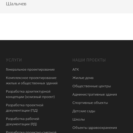
Шалычев
УСЛУГИ
НАШИ ПРОЕКТЫ
Генеральное проектирование
АГК
Комплексное проектирование
Жилые дома
жилых и общественных зданий
Общественные центры
Разработка архитектурной
Административные здания
концепции (эскизный проект)
Спортивные объекты
Разработка проектной
документации (ПД)
Детские сады
Разработка рабочей
Школы
документации (РД)
Объекты здравоохранения
Разработка проектно-сметной