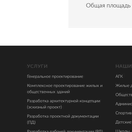
Общая площадь п
УСЛУГИ
НАШИ
Генеральное проектирование
АГК
Комплексное проектирование жилых и
Жилые 
общественных зданий
Обществ
Разработка архитектурной концепции
Админис
(эскизный проект)
Спортив
Разработка проектной документации
Детские
(ПД)
Школы
Разработка рабочей документации (РД)