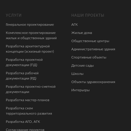
УСЛУГИ
НАШИ ПРОЕКТЫ
Генеральное проектирование
АГК
Комплексное проектирование
Жилые дома
жилых и общественных зданий
Общественные центры
Разработка архитектурной
Административные здания
концепции (эскизный проект)
Спортивные объекты
Разработка проектной
документации (ПД)
Детские сады
Разработка рабочей
Школы
документации (РД)
Объекты здравоохранения
Разработка проектно-сметной
Интерьеры
документации
Разработка мастер-планов
Разработка схем
территориального развития
Разработка АГО, АГК
Согласование проектов