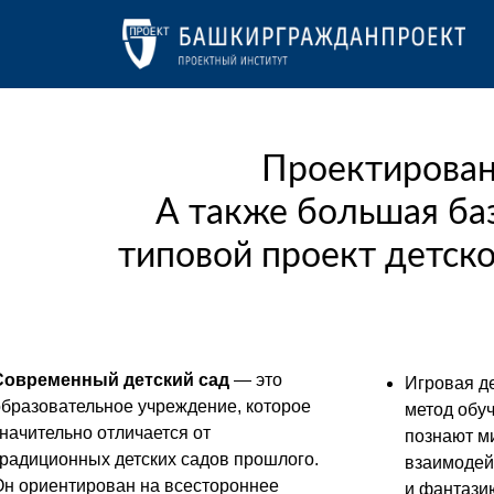
Проектирован
А также большая баз
типовой проект детског
Современный детский сад
— это
Игровая д
образовательное учреждение, которое
метод обуч
начительно отличается от
познают ми
традиционных детских садов прошлого.
взаимодей
Он ориентирован на всестороннее
и фантази