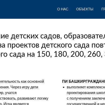
О НАС
ОБЪЕКТЫ
Г
ие детских садов, образовате
а проектов детского сада по
о сада на 150, 180, 200, 260,
еятельность как основной
ПИ БАШКИРГРАЖДАН
ения. Через игру дети
выполняет комплекс
р, учатся
проектирования школ 
ствовать, развивают логику
с получением заключ
ю. Игра является
государственной и н