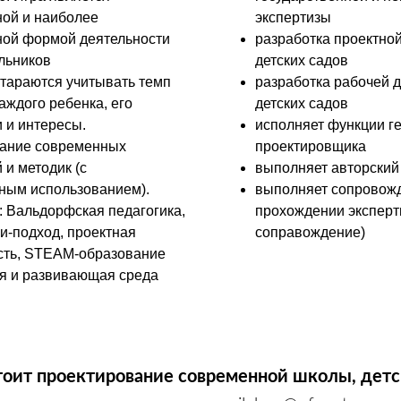
ной и наиболее
экспертизы
ой формой деятельности
разработка проектно
льников
детских садов
стараются учитывать темп
разработка рабочей 
аждого ребенка, его
детских садов
 и интересы.
исполняет функции г
ание современных
проектировщика
 и методик (с
выполняет авторский
ным использованием).
выполняет сопровож
: Вальдорфская педагогика,
прохождении эксперт
и-подход, проектная
соправождение)
сть, STEAM-образование
я и развивающая среда
тоит проектирование современной школы, детск